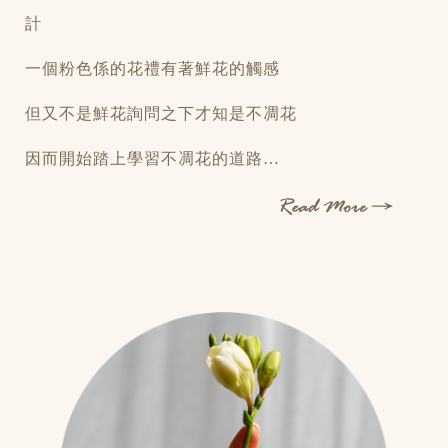
計
一個粉色係的花禮有著鮮花的觸感
但又不是鮮花詢問之下才知是不凋花
因而開始踏上學習不凋花的道路…